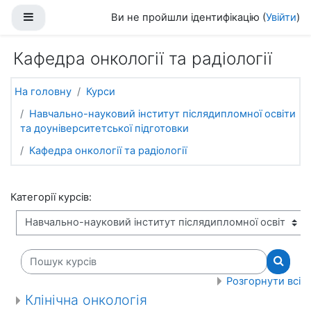
Перейти до головного вмісту
Бокова панель
Ви не пройшли ідентифікацію (
Увійти
)
Кафедра онкології та радіології
На головну
Курси
Навчально-науковий інститут післядипломної освіти
та доуніверситетської підготовки
Кафедра онкології та радіології
Категорії курсів:
Пошук курсів
Пошук 
Розгорнути всі
Клінічна онкологія