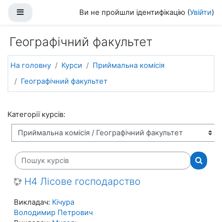
Перейти до головного вмісту
Бокова панель
Ви не пройшли ідентифікацію (
Увійти
)
Географічний факультет
На головну
Курси
Приймальна комісія
Географічний факультет
Категорії курсів:
Пошук курсів
Пошук 
H4 Лісове господарство
Викладач:
Кічура
Володимир Петрович