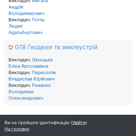
Викладач:
Мигаль
Андрій
Володимирович
Викладач:
Потіш
Людвіг
Адальбертович
G18 Геодезія та землеустрій
Викладач:
Лахоцька
Еліна Ярославівна
Викладач:
Пересоляк
Владислав Юрійович
Викладач:
Романко
Володимир
Олександрович
Ви не пройшли ідентифікацію (
Увійти
)
На головну