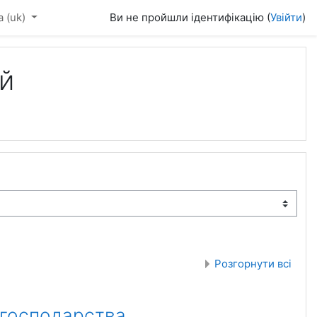
‎(uk)‎
Ви не пройшли ідентифікацію (
Увійти
)
ій
Розгорнути всі
 господарства