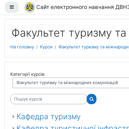
Перейти до головного вмісту
Сайт електронного навчання ДВН
Бокова панель
Факультет туризму та
На головну
Курси
Факультет туризму та міжнародн
Категорії курсів:
Пошук курсів
Пошук курсів
Кафедра туризму
Кафедра туристичної інфраст