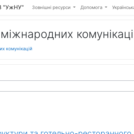
З "УжНУ"
Зовнішні ресурси
Допомога
Українська 
 міжнародних комунікац
их комунікацій
руктури та готельно-ресторанного