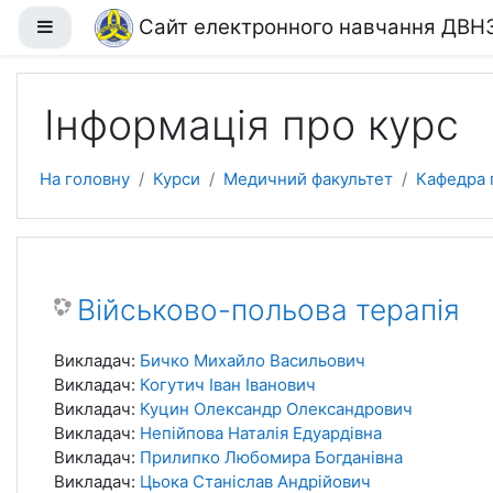
Перейти до головного вмісту
Сайт електронного навчання ДВН
Бокова панель
Інформація про курс
На головну
Курси
Медичний факультет
Кафедра г
Військово-польова терапія
Викладач:
Бичко Михайло Васильович
Викладач:
Когутич Іван Іванович
Викладач:
Куцин Олександр Олександрович
Викладач:
Непійпова Наталія Едуардівна
Викладач:
Прилипко Любомира Богданівна
Викладач:
Цьока Станіслав Андрійович