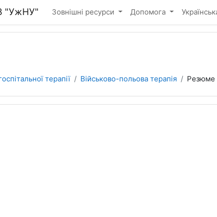
З "УжНУ"
Зовнішні ресурси
Допомога
Українська 
оспітальної терапії
Військово-польова терапія
Резюме