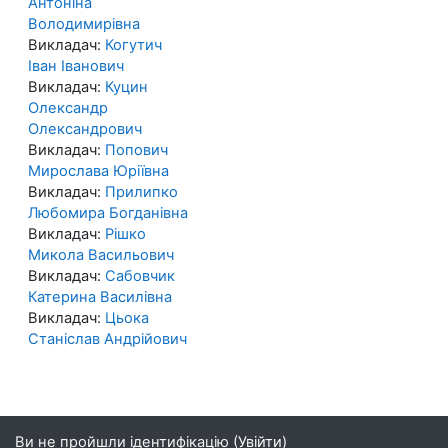
Антоніна
Володимирівна
Викладач:
Когутич
Іван Іванович
Викладач:
Куцин
Олександр
Олександрович
Викладач:
Попович
Мирослава Юріївна
Викладач:
Прилипко
Любомира Богданівна
Викладач:
Рішко
Микола Васильович
Викладач:
Сабовчик
Катерина Василівна
Викладач:
Цьока
Станіслав Андрійович
Ви не пройшли ідентифікацію (
Увійти
)