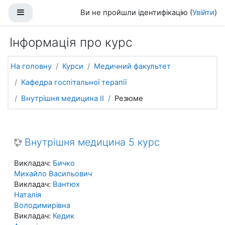
Перейти до головного вмісту
Бокова панель
Ви не пройшли ідентифікацію (
Увійти
)
Інформація про курс
На головну
Курси
Медичний факультет
Кафедра госпітальної терапії
Внутрішня медицина ІІ
Резюме
Внутрішня медицина 5 курс
Викладач:
Бичко
Михайло Васильович
Викладач:
Вантюх
Наталія
Володимирівна
Викладач:
Кедик