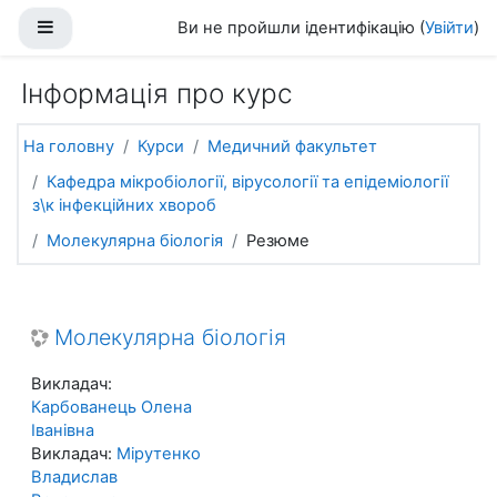
Перейти до головного вмісту
Бокова панель
Ви не пройшли ідентифікацію (
Увійти
)
Інформація про курс
На головну
Курси
Медичний факультет
Кафедра мікробіології, вірусології та епідеміології
з\к інфекційних хвороб
Молекулярна біологія
Резюме
Молекулярна біологія
Викладач:
Карбованець Олена
Іванівна
Викладач:
Мірутенко
Владислав