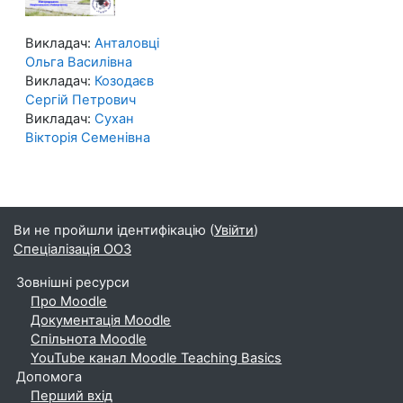
Викладач:
Анталовці
Ольга Василівна
Викладач:
Козодаєв
Сергій Петрович
Викладач:
Сухан
Вікторія Семенівна
Ви не пройшли ідентифікацію (
Увійти
)
Спеціалізація ООЗ
Зовнішні ресурси
Про Moodle
Документація Moodle
Спільнота Moodle
YouTube канал Moodle Teaching Basics
Допомога
Перший вхід