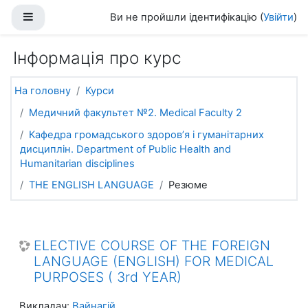
Перейти до головного вмісту
Бокова панель
Ви не пройшли ідентифікацію (
Увійти
)
Інформація про курс
На головну
Курси
Медичний факультет №2. Medical Faculty 2
Кафедра громадського здоров’я і гуманітарних
дисциплін. Department of Public Health and
Humanitarian disciplines
THE ENGLISH LANGUAGE
Резюме
ELECTIVE COURSE OF THE FOREIGN
LANGUAGE (ENGLISH) FOR MEDICAL
PURPOSES ( 3rd YEAR)
Викладач:
Вайнагій