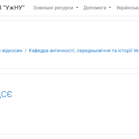
З "УжНУ"
Зовнішні ресурси
Допомога
Українська 
х відносин
Кафедра античності, середньовіччя та історії У
ЦСЄ