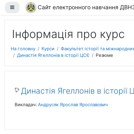
Перейти до головного вмісту
Сайт електронного навчання ДВН
Бокова панель
Інформація про курс
На головну
Курси
Факультет історії та міжнародни
Династія Ягеллонів в історії ЦСЄ
Резюме
Династія Ягеллонів в історії 
Викладач:
Андрусяк Ярослав Ярославович