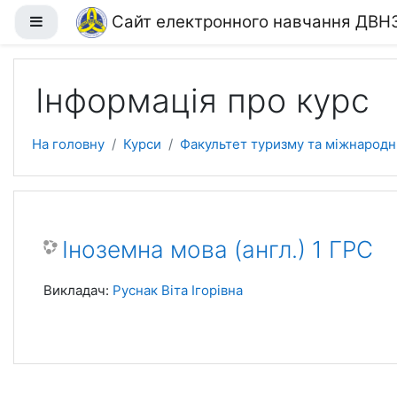
Перейти до головного вмісту
Сайт електронного навчання ДВН
Бокова панель
Інформація про курс
На головну
Курси
Факультет туризму та міжнародн
Іноземна мова (англ.) 1 ГРС
Викладач:
Руснак Віта Ігорівна