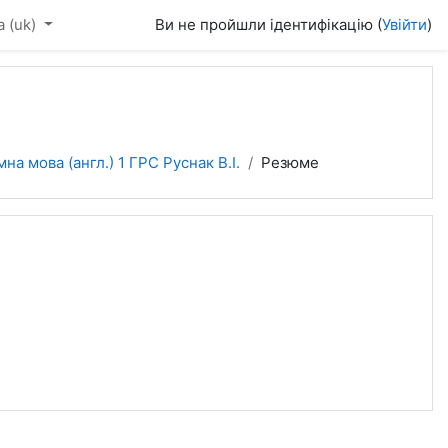
‎(uk)‎
Ви не пройшли ідентифікацію (
Увійти
)
мна мова (англ.) 1 ГРС Руснак В.І.
Резюме