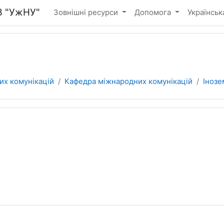
З "УжНУ"
Зовнішні ресурси
Допомога
Українська 
их комунікацій
Кафедра міжнародних комунікацій
Інозе