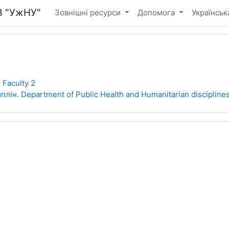
З "УжНУ"
Зовнішні ресурси
Допомога
Українська 
Faculty 2
ін. Department of Public Health and Humanitarian discipline