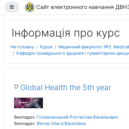
Перейти до головного вмісту
Сайт електронного навчання ДВН
Бокова панель
Інформація про курс
На головну
Курси
Медичний факультет №2. Medical 
Кафедра громадського здоров’я і гуманітарних дисципл
Global Health the 5th year
Викладач:
Головчанський Ростислав Васильович
Викладач:
Фегер Ольга Василівна