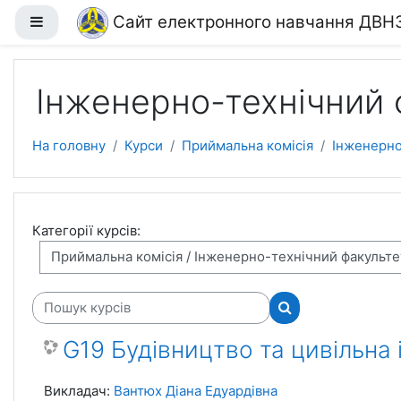
Перейти до головного вмісту
Сайт електронного навчання ДВН
Бокова панель
Інженерно-технічний 
На головну
Курси
Приймальна комісія
Інженерно
Категорії курсів:
Пошук курсів
Пошук курсів
G19 Будівництво та цивільна 
Викладач:
Вантюх Діана Едуардівна