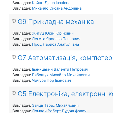
Викладач:
Кайнц Діана Іванівна
Викладач:
Микайло Оксана Андріївна
G9 Прикладна механіка
Викладач:
Жигуц Юрій Юрійович
Викладач:
Легета Ярослав Павлович
Викладач:
Проц Лариса Анатоліївна
G7 Автоматизація, комп’ютерн
Викладач:
Іваницький Валенти Петрович
Викладач:
Рябощук Михайло Михайлович
Викладач:
Чичура Ігор Іванович
G5 Електроніка, електронні к
Викладач:
Заяць Тарас Михайлович
Викладач:
Ломпей Роберт Рудольфович