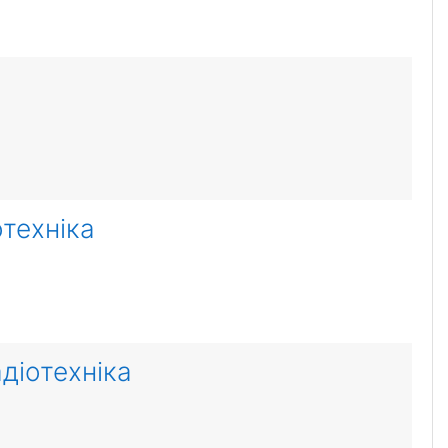
отехніка
діотехніка