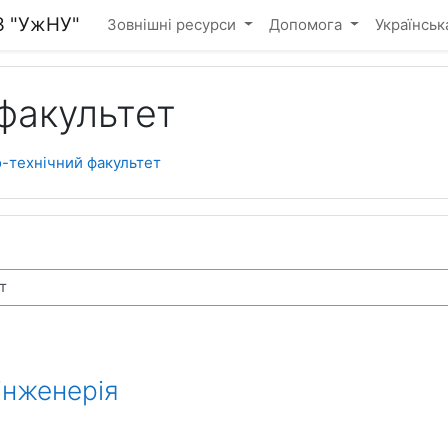
З "УжНУ"
Зовнішні ресурси
Допомога
Українська 
факультет
-технічний факультет
інженерія