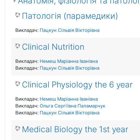
Анатомія, фізіологія та патол
Патологія (парамедики)
Викладач:
Пацкун Сільвія Вікторівна
Clinical Nutrition
Викладач:
Немеш Маріанна Іванівна
Викладач:
Пацкун Сільвія Вікторівна
Clinical Physiology the 6 year
Викладач:
Немеш Маріанна Іванівна
Викладач:
Ольга Сергіївна Паламарчук
Викладач:
Пацкун Сільвія Вікторівна
Medical Biology the 1st year