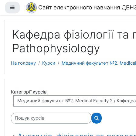
Перейти до головного вмісту
Сайт електронного навчання ДВН
Бокова панель
Кафедра фізіології та 
Pathophysiology
На головну
Курси
Медичний факультет №2. Medical 
Категорії курсів:
Пошук курсів
Пошук курсів