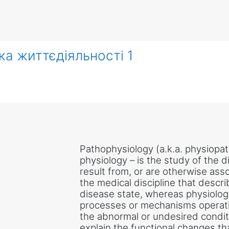
ека життєдіяльності 1
Pathophysiology (a.k.a. physiopa
physiology – is the study of the 
result from, or are otherwise asso
the medical discipline that descr
disease state, whereas physiology 
processes or mechanisms operati
the abnormal or undesired condi
explain the functional changes tha