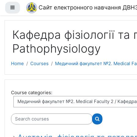
Skip to main content
Сайт електронного навчання ДВН
Side panel
Кафедра фізіології та 
Pathophysiology
Home
Courses
Медичний факультет №2. Medical Fac
Course categories:
Search courses
Search courses