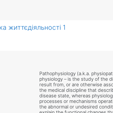
ека життєдіяльності 1
Pathophysiology (a.k.a. physiopa
physiology – is the study of the 
result from, or are otherwise asso
the medical discipline that descr
disease state, whereas physiology 
processes or mechanisms operati
the abnormal or undesired condi
explain the functional changes tha