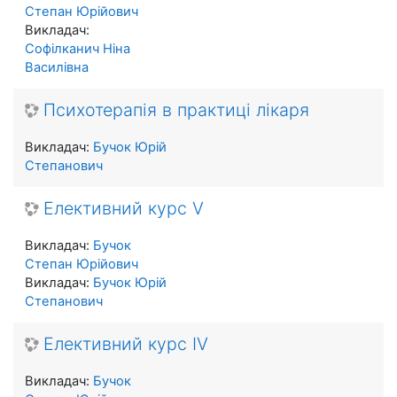
Степан Юрійович
Викладач:
Софілканич Ніна
Василівна
Психотерапія в практиці лікаря
Викладач:
Бучок Юрій
Степанович
Елективний курс V
Викладач:
Бучок
Степан Юрійович
Викладач:
Бучок Юрій
Степанович
Елективний курс IV
Викладач:
Бучок