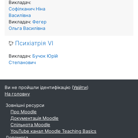
Викладач:
Софілканич Ніна
Василівна
Викладач:
Фегер
Ольга Василівна
Психіатрія VI
Викладач:
Бучок Юрій
Степанович
Ви не пройшли ідентифікацію (
Увійти
)
На головну
Зовнішні ресурси
Про Moodle
Документація Moodle
Спільнота Moodle
YouTube канал Moodle Teaching Basics
Допомога