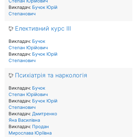
Степан Юрійович
Викладач:
Бучок Юрій
Степанович
Елективний курс ІІІ
Викладач:
Бучок
Степан Юрійович
Викладач:
Бучок Юрій
Степанович
Психіатрія та наркологія
Викладач:
Бучок
Степан Юрійович
Викладач:
Бучок Юрій
Степанович
Викладач:
Дмитренко
Яна Василівна
Викладач:
Продан
Мирослава Юріївна