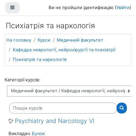
Перейти до головного вмісту
Бокова панель
Ви не пройшли ідентифікацію (
Увійти
)
Психіатрія та наркологія
На головну
Курси
Медичний факультет
Кафедра неврології, нейрохірургії та психіатрії
Психіатрія та наркологія
Категорії курсів:
Пошук курсів
Пошук 
Psychiatry and Narcology VI
Викладач:
Бучок