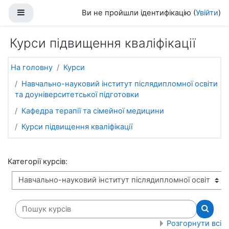
Перейти до головного вмісту
Бокова панель
Ви не пройшли ідентифікацію (
Увійти
)
Курси підвищення кваліфікації
На головну
Курси
Навчально-науковий інститут післядипломної освіти
та доуніверситетської підготовки
Кафедра терапії та сімейної медицини
Курси підвищення кваліфікації
Категорії курсів:
Пошук курсів
Пошук 
Розгорнути всі